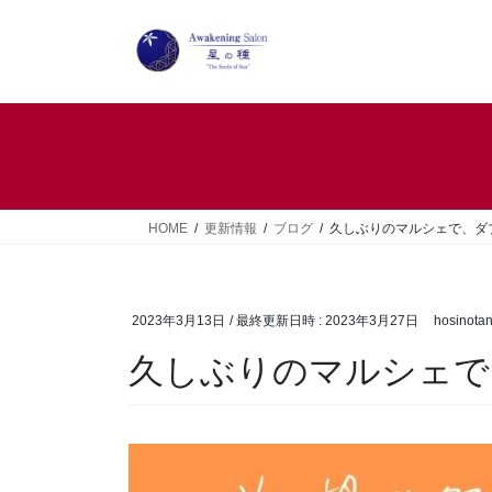
コ
ナ
ン
ビ
テ
ゲ
ン
ー
ツ
シ
へ
ョ
ス
ン
キ
に
ッ
移
HOME
更新情報
ブログ
久しぶりのマルシェで、ダブ
プ
動
2023年3月13日
/ 最終更新日時 :
2023年3月27日
hosinota
久しぶりのマルシェで