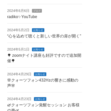
2024年6月6日
ブログ
radiko✨YouTube
2024年5月2日
お知らせ
“心を込めて聴くと新しい世界の扉が開く”
2024年5月1日
お知らせ
🌳 zoomナイト講座も好評ですので追加開
催🌳
2024年4月29日
お知らせ
🌸クォーツフォン432Hzの響きに感動の
声🌸
2024年4月23日
お知らせ
🌿クォーツフォン覚醒セッション お客様
の声🌿