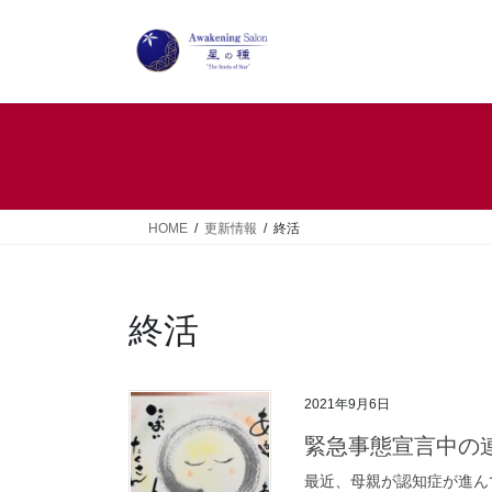
コ
ナ
ン
ビ
テ
ゲ
ン
ー
ツ
シ
へ
ョ
ス
ン
キ
に
ッ
移
HOME
更新情報
終活
プ
動
終活
2021年9月6日
緊急事態宣言中の
最近、母親が認知症が進ん