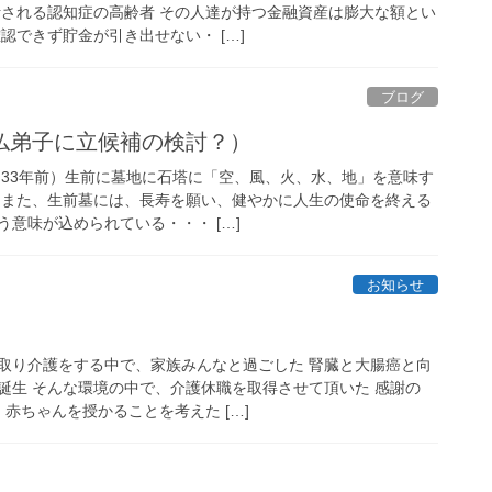
計される認知症の高齢者 その人達が持つ金融資産は膨大な額とい
認できず貯金が引き出せない・ […]
ブログ
仏弟子に立候補の検討？）
年（33年前）生前に墓地に石塔に「空、風、火、水、地」を意味す
 また、生前墓には、長寿を願い、健やかに人生の使命を終える
意味が込められている・・・ […]
お知らせ
取り介護をする中で、家族みんなと過ごした 腎臓と大腸癌と向
誕生 そんな環境の中で、介護休職を取得させて頂いた 感謝の
 赤ちゃんを授かることを考えた […]